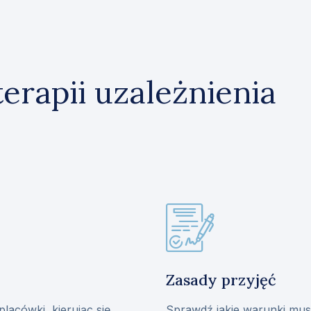
erapii uzależnienia
Zasady przyjęć
lacówki, kierując się
Sprawdź jakie warunki musi