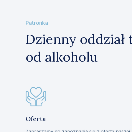
Patronka
Dzienny oddział t
od alkoholu
Oferta
Zapraszamy do zapoznania się z ofertą naszej p