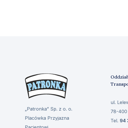
Oddział
Transp
ul. Lele
„Patronka” Sp. z o. o.
78-400
Placówka Przyjazna
Tel.
94 
Pacjentowi.