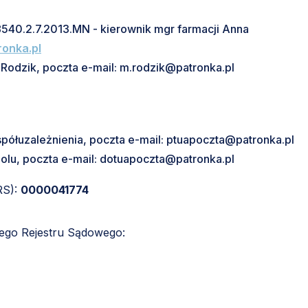
.8540.2.7.2013.MN - kierownik mgr farmacji Anna
ronka.pl
Rodzik, poczta e-mail: m.rodzik@patronka.pl
spółuzależnienia, poczta e-mail: ptuapoczta@patronka.pl
holu, poczta e-mail: dotuapoczta@patronka.pl
RS):
0000041774
wego Rejestru Sądowego: