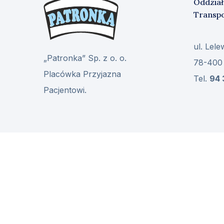
Oddział
Transp
ul. Lele
„Patronka” Sp. z o. o.
78-400
Placówka Przyjazna
Tel.
94 
Pacjentowi.