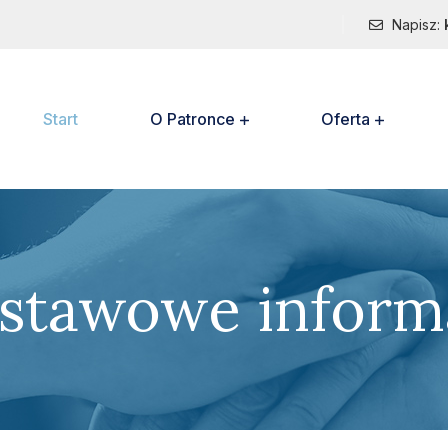
Napisz:
Start
O Patronce
Oferta
stawowe inform