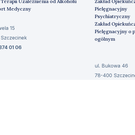
 Terapii Uzależnienia od Alkoholu
Zakład Opiekuńc
ort Medyczny
Pielęgnacyjny
Psychiatryczny
Zakład Opiekuńc
wela 15
Pielęgnacyjny o p
 Szczecinek
ogólnym
374 01 06
ul. Bukowa 46
78-400 Szczecin
Tel.
94 713 74 00
© 2022 Wszystkie prawa zastrzeżone Patronka Sp. z o.o.