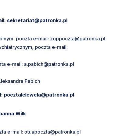
ail: sekretariat@patronka.pl
gólnym, poczta e-mail: zoppoczta@patronka.pl
ychiatrycznym, poczta e-mail:
zta e-mail: a.pabich@patronka.pl
leksandra Pabich
il: pocztalelewela@patronka.pl
oanna Wilk
zta e-mail: otuapoczta@patronka.pl